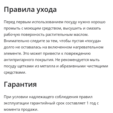
теплопроводность и равномерное распределение
Правила ухода
тепла. Благодаря этому блюда готовятся быстро и
равномерно, обеспечивая идеальный результат
Перед первым использованием посуду нужно хорошо
каждый раз.
Антипригарное покрытие
предотвращает
промыть с моющим средством, высушить и смазать
пригорание и упрощает процесс выкладывания
рабочую поверхность растительным маслом.
готовых блюд, делая кулинарный опыт максимально
Внимательно следите за тем, чтобы пустая «посуда»
комфортным.
долго не оставалась на включенном нагревательном
элементе. Это может привести к повреждению
Средний размер 340×235 мм делает этот противень
антипригарного покрытия. Не рекомендуется мыть
универсальным. Он подходит для большинства
посуду щетками из металла и абразивными чистящими
стандартных духовок, позволяя готовить
средствами.
разнообразные блюда — от хрустящих овощей до
сочных запеканок. Этот противень идеально подходит
Гарантия
для приготовления выпечки, обеспечивая идеальное
подрумянивание и текстуру.
При условии надлежащего соблюдения правил
эксплуатации гарантийный срок составляет 1 год с
Легкий в уходе, противень легко моется теплой водой
момента продажи.
после использования. Его прочная конструкция