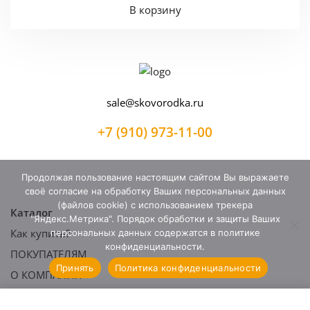
В корзину
sale@skovorodka.ru
+7 (910) 973-11-00
Продолжая пользование настоящим сайтом Вы выражаете
своё согласие на обработку Ваших персональных данных
(файлов cookie) с использованием трекера
Каталог
"Яндекс.Метрика". Порядок обработки и защиты Ваших
Как купить?
персональных данных содержатся в политике
Сковороды
конфиденциальности.
Наборы
ПОКУПАТЕЛЯМ
Оплата
Принять
Политика конфиденциальности
Сковороды гриль
Доставка
О КОМПАНИИ
Моя корзина
Сковороды блинные
Возврат товара
Мой аккаунт
О компании
© 2016—2026, «Ярославская сковородка».
Жаровни
Гарантия