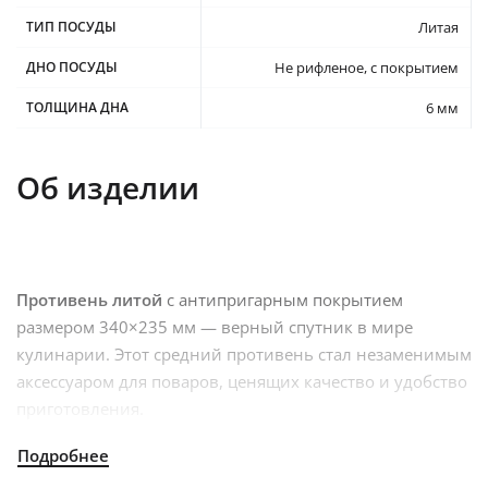
ТИП ПОСУДЫ
Литая
ДНО ПОСУДЫ
Не рифленое, с покрытием
ТОЛЩИНА ДНА
6 мм
Об изделии
Противень литой
с антипригарным покрытием
размером 340×235 мм — верный спутник в мире
кулинарии. Этот средний противень стал незаменимым
аксессуаром для поваров, ценящих качество и удобство
приготовления.
Изготовленный из высококачественного литого
алюминия, противень обеспечивает отличную