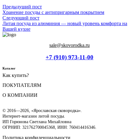
Навигация
Previous
Предыдущий пост
post:
Хранение посуды с антипригарным покрытием
по
Next
Следующий пост
post:
Литая посуда из алюминия — новый уровень комфорта на
записям
Вашей кухне
sale@skovorodka.ru
+7 (910) 973-11-00
Каталог
Как купить?
Сковороды
Наборы
ПОКУПАТЕЛЯМ
Оплата
Сковороды гриль
Доставка
Сковороды блинные
О КОМПАНИИ
Моя корзина
Возврат товара
Жаровни
Мой аккаунт
Гарантия
Казаны
О компании
Полезные советы
Кастрюли
Документы
© 2016—2026, «Ярославская сковородка».
Вопрос-ответ
Ковши
Реквизиты
Интернет-магазин литой посуды.
Противни
Контакты
ИП Горюнова Светлана Михайловна
Формы для выпечки
ОГРНИП: 321762700045368, ИНН: 760414416346.
Оладницы
Сковороды вок
Политика конфиденциальности